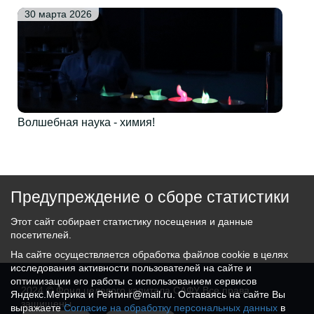
30 марта 2026
Волшебная наука - химия!
Предупреждение о сборе статистики
Этот сайт собирает статистику посещения и данные
посетителей.
На сайте осуществляется обработка файлов cookie в целях
исследования активности пользователей на сайте и
оптимизации его работы с использованием сервисов
2024 © Фонд целевого капитала САФУ Все права
Яндекс.Метрика и Рейтинг@mail.ru. Оставаясь на сайте Вы
защищены
выражаете
Согласие на обработку персональных данных
в