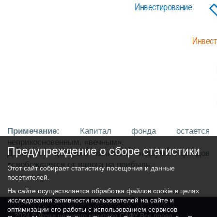
Примечание:
Капитал фонда остается
неприкосновенным, «вечным».
Предупреждение о сборе статистики
Доход от целевого капитала эндаумент-фондов
освобождается от налога на прибыль.
Этот сайт собирает статистику посещения и данные
посетителей.
На сайте осуществляется обработка файлов cookie в целях
исследования активности пользователей на сайте и
оптимизации его работы с использованием сервисов
2024 © Фонд целевого капитала САФУ Все права