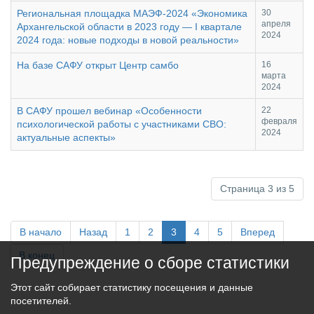
Региональная площадка МАЭФ-2024 «Экономика
30
апреля
Архангельской области в 2023 году — I квартале
2024
2024 года: новые подходы в новой реальности»
На базе САФУ открыт Центр самбо
16
марта
2024
В САФУ прошел вебинар «Особенности
22
февраля
психологической работы с участниками СВО:
2024
актуальные аспекты»
Страница 3 из 5
В начало
Назад
1
2
3
4
5
Вперед
В конец
Предупреждение о сборе статистики
Этот сайт собирает статистику посещения и данные
посетителей.